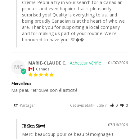
Crème Péoni a try in your search for a Canadian 
product and even happier that it pleasantly 
surprised you! Quality is everything to us, and 
being proudly Canadian is at the heart of who we 
are. Thank you for supporting a local company 
and for making us part of your routine. We're 
honoured to have you! 💛��
MARIE-CLAUDE C.
01/07/2026
MC
Canada
Merveilleux
Ma peau retrouve son élasticité
Partager
Cet avis était-il utile ?
0
0
07/16/2026
JB Skin Sävvi
Merci beaucoup pour ce beau témoignage ! 