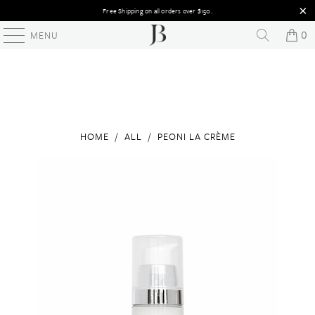
Free Shipping on all orders over $150.
MENU
0
HOME
/
ALL
/
PEONI LA CRÈME