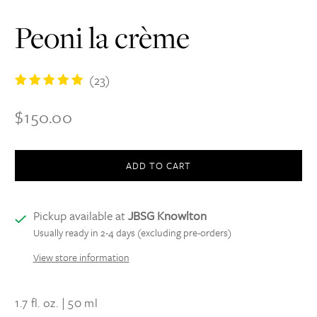
Peoni la crème
23
(23)
total
$150.00
reviews
ADD TO CART
Pickup available at
JBSG Knowlton
Usually ready in 2-4 days (excluding pre-orders)
View store information
1.7 fl. oz. | 50 ml